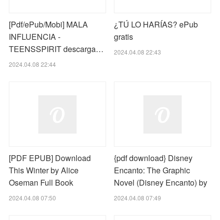
[Pdf/ePub/Mobi] MALA
¿TÚ LO HARÍAS? ePub
INFLUENCIA -
gratis
TEENSSPIRIT descarga…
2024.04.08 22:43
2024.04.08 22:44
[PDF EPUB] Download
{pdf download} Disney
This Winter by Alice
Encanto: The Graphic
Oseman Full Book
Novel (Disney Encanto) by
2024.04.08 07:50
2024.04.08 07:49