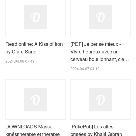
Read online: A Kiss of Iron
[PDF] Je pense mieux -
by Clare Sager
Vivre heureux avec un
cerveau bouillonnant, c'e…
2024.04.08 07:49
2024.04.07 04:19
DOWNLOADS Masso-
[Pdf/ePub] Les ailes
kinésitherapie et thérapie
brisées by Khalil Gibran